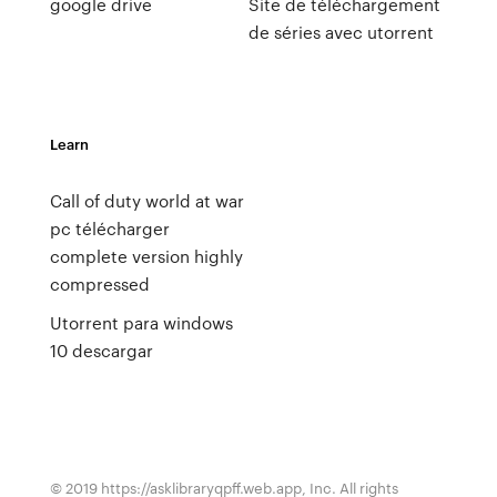
google drive
Site de téléchargement
de séries avec utorrent
Learn
Call of duty world at war
pc télécharger
complete version highly
compressed
Utorrent para windows
10 descargar
© 2019 https://asklibraryqpff.web.app, Inc. All rights