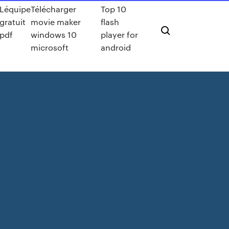
Léquipe
Télécharger
Top 10
gratuit
movie maker
flash
pdf
windows 10
player for
microsoft
android